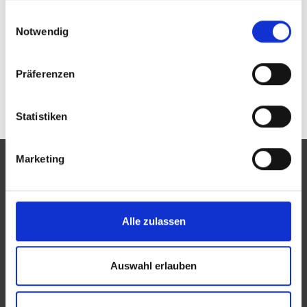
Passwort vergessen oder noch keinen Zugang?
gesammelt haben.
Einwilligungsauswahl
Sie sind nicht Fleischmann Augenoptik? Zur
allgemeinen Suche.
Notwendig
Präferenzen
Statistiken
Marketing
Eine Aktion des Zentralverbandes der Augenoptiker und
Alle zulassen
Optometristen (ZVA)
Der ZVA ist ein Bundesinnungsverband, seine Mitglieder
Auswahl erlauben
sind die Landesinnungsverbände und Landesinnungen
des Augenoptikerhandwerks.