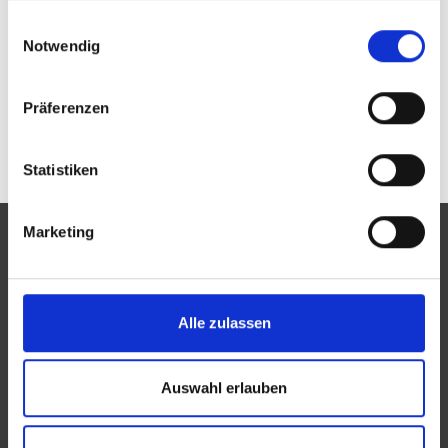
Passwort vergessen oder noch keinen Zugang?
gesammelt haben.
Einwilligungsauswahl
Sie sind nicht Augenoptik Weyhmann? Zur
allgemeinen Suche.
Notwendig
Präferenzen
Statistiken
Marketing
Eine Aktion des Zentralverbandes der Augenoptiker und
Alle zulassen
Optometristen (ZVA)
Der ZVA ist ein Bundesinnungsverband, seine Mitglieder
Auswahl erlauben
sind die Landesinnungsverbände und Landesinnungen
des Augenoptikerhandwerks.