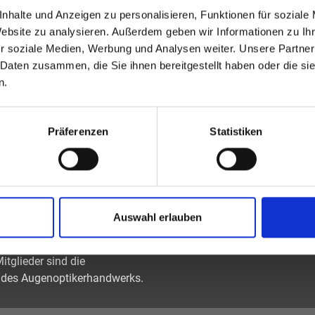
nhalte und Anzeigen zu personalisieren, Funktionen für soziale
Passwort vergessen oder noch keinen Zugang?
Website zu analysieren. Außerdem geben wir Informationen zu I
Zur allgemeinen Suche.
r soziale Medien, Werbung und Analysen weiter. Unsere Partner
 Daten zusammen, die Sie ihnen bereitgestellt haben oder die s
n.
Präferenzen
Statistiken
Auswahl erlauben
tiker und Optometristen (ZVA)
tglieder sind die
des Augenoptikerhandwerks.