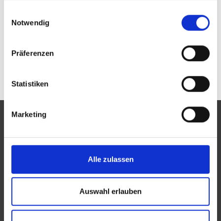
Passwort vergessen oder noch keinen Zugang?
gesammelt haben.
Einwilligungsauswahl
Sie sind nicht Augenoptik Schwägerl? Zur
allgemeinen Suche.
Notwendig
Präferenzen
Statistiken
Marketing
Eine Aktion des Zentralverbandes der Augenoptiker und
Alle zulassen
Optometristen (ZVA)
Der ZVA ist ein Bundesinnungsverband, seine Mitglieder
Auswahl erlauben
sind die Landesinnungsverbände und Landesinnungen
des Augenoptikerhandwerks.