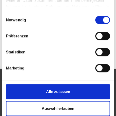
weiteren Daten zusammen, die Sie ihnen bereitgestellt
haben oder die sie im Rahmen Ihrer Nutzung der Dienste
gesammelt haben.
Einwilligungsauswahl
Passwort vergessen oder noch keinen Zugang?
Sie sind nicht mit Jürgen Matthies besser Hören &
Notwendig
Sehen Optik und Akustik Matthies GmbH? Zur
allgemeinen Suche.
Präferenzen
Statistiken
Marketing
Alle zulassen
Eine Aktion des Zentralverbandes der Augenoptiker und
Optometristen (ZVA)
Auswahl erlauben
Der ZVA ist ein Bundesinnungsverband, seine Mitglieder