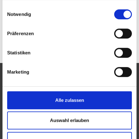
Passwort vergessen oder noch keinen Zugang?
gesammelt haben.
Einwilligungsauswahl
Sie sind nicht Optik Oberländer GmbH? Zur
allgemeinen Suche.
Notwendig
Präferenzen
Statistiken
Marketing
Eine Aktion des Zentralverbandes der Augenoptiker und
Alle zulassen
Optometristen (ZVA)
Der ZVA ist ein Bundesinnungsverband, seine Mitglieder
Auswahl erlauben
sind die Landesinnungsverbände und Landesinnungen
des Augenoptikerhandwerks.