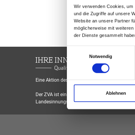
Wir verwenden Cookies, um I
und die Zugriffe auf unsere 
Website an unsere Partner fü
möglicherweise mit weiteren
der Dienste gesammelt habe
Einwilligungsauswahl
Notwendig
Eine Aktion des Zentralverbandes der Augenop
Ablehnen
Der ZVA ist ein Bundesinnungsverband, seine Mi
Landesinnungsverbände und Landesinnungen 