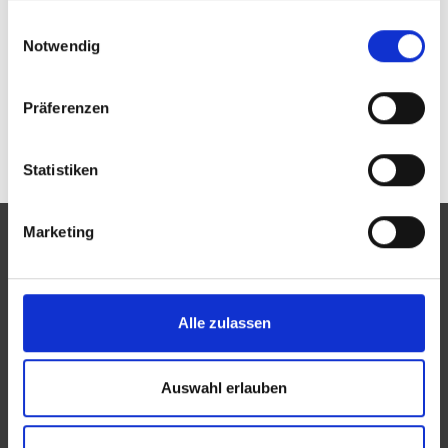
Passwort vergessen oder noch keinen Zugang?
gesammelt haben.
Einwilligungsauswahl
Sie sind nicht Optik Walker? Zur allgemeinen Suche.
Notwendig
Präferenzen
Statistiken
Marketing
Eine Aktion des Zentralverbandes der Augenoptiker und
Alle zulassen
Optometristen (ZVA)
Der ZVA ist ein Bundesinnungsverband, seine Mitglieder
Auswahl erlauben
sind die Landesinnungsverbände und Landesinnungen
des Augenoptikerhandwerks.