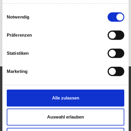
haben oder die sie im Rahmen Ihrer Nutzung der Dienste
gesammelt haben.
Passwort vergessen oder noch keinen Zugang?
Einwilligungsauswahl
Sie sind nicht OPTIKER NEESE e.K. Inh. Stephanie
Notwendig
Schumacher? Zur allgemeinen Suche.
Präferenzen
Statistiken
Marketing
Alle zulassen
Eine Aktion des Zentralverbandes der Augenoptiker und
Optometristen (ZVA)
Auswahl erlauben
Der ZVA ist ein Bundesinnungsverband, seine Mitglieder
sind die Landesinnungsverbände und Landesinnungen