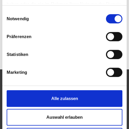
haben oder die sie im Rahmen Ihrer Nutzung der Dienste
Passwort vergessen oder noch keinen Zugang?
gesammelt haben.
Einwilligungsauswahl
Sie sind nicht m.korth Optik Michael Korth
Augenoptikermeister e. K.? Zur allgemeinen Suche.
Notwendig
Präferenzen
Statistiken
Marketing
Alle zulassen
Eine Aktion des Zentralverbandes der Augenoptiker und
Optometristen (ZVA)
Auswahl erlauben
Der ZVA ist ein Bundesinnungsverband, seine Mitglieder
sind die Landesinnungsverbände und Landesinnungen