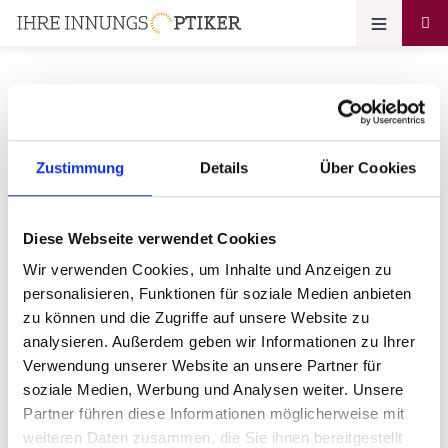
Ihr Zugang zum
Zustimmung
Details
Über Cookies
Optikerprofil
Diese Webseite verwendet Cookies
m.korth Optik Michael Korth
Wir verwenden Cookies, um Inhalte und Anzeigen zu
Augenoptikermeister e. K.
personalisieren, Funktionen für soziale Medien anbieten
zu können und die Zugriffe auf unsere Website zu
Bitte geben Sie Ihr Passwort ein:
analysieren. Außerdem geben wir Informationen zu Ihrer
Verwendung unserer Website an unsere Partner für
soziale Medien, Werbung und Analysen weiter. Unsere
Partner führen diese Informationen möglicherweise mit
weiteren Daten zusammen, die Sie ihnen bereitgestellt