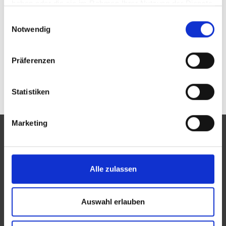
haben oder die sie im Rahmen Ihrer Nutzung der Dienste
gesammelt haben.
Passwort vergessen oder noch keinen Zugang?
Einwilligungsauswahl
Sie sind nicht Oskar Görlandt Inh. Thomas
Notwendig
Lindenkohl e. K.? Zur allgemeinen Suche.
Präferenzen
Statistiken
Marketing
Alle zulassen
Eine Aktion des Zentralverbandes der Augenoptiker und
Optometristen (ZVA)
Auswahl erlauben
Der ZVA ist ein Bundesinnungsverband, seine Mitglieder
sind die Landesinnungsverbände und Landesinnungen