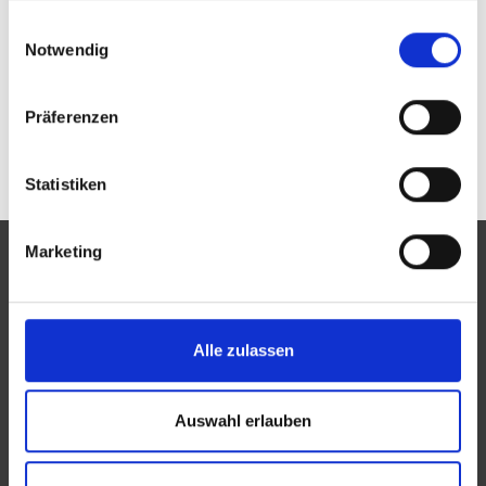
Passwort vergessen oder noch keinen Zugang?
gesammelt haben.
Einwilligungsauswahl
Sie sind nicht Augenoptik Schätzing? Zur
allgemeinen Suche.
Notwendig
Präferenzen
Statistiken
Marketing
Eine Aktion des Zentralverbandes der Augenoptiker und
Alle zulassen
Optometristen (ZVA)
Der ZVA ist ein Bundesinnungsverband, seine Mitglieder
Auswahl erlauben
sind die Landesinnungsverbände und Landesinnungen
des Augenoptikerhandwerks.