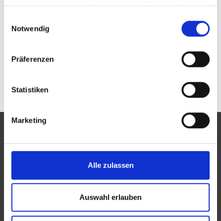
haben oder die sie im Rahmen Ihrer Nutzung der Dienste
gesammelt haben.
Passwort vergessen oder noch keinen Zugang?
Einwilligungsauswahl
Sie sind nicht Optik Schallmayer Inh. Ilka Steibert?
Notwendig
Zur allgemeinen Suche.
Präferenzen
Statistiken
Marketing
Alle zulassen
Eine Aktion des Zentralverbandes der Augenoptiker und
Optometristen (ZVA)
Auswahl erlauben
Der ZVA ist ein Bundesinnungsverband, seine Mitglieder
sind die Landesinnungsverbände und Landesinnungen