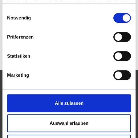
haben oder die sie im Rahmen Ihrer Nutzung der Dienste
gesammelt haben.
Passwort vergessen oder noch keinen Zugang?
Einwilligungsauswahl
Sie sind nicht sehland optik e. K. Inh. Ralf Breitkopf?
Notwendig
Zur allgemeinen Suche.
Präferenzen
Statistiken
Marketing
Alle zulassen
Eine Aktion des Zentralverbandes der Augenoptiker und
Optometristen (ZVA)
Auswahl erlauben
Der ZVA ist ein Bundesinnungsverband, seine Mitglieder
sind die Landesinnungsverbände und Landesinnungen