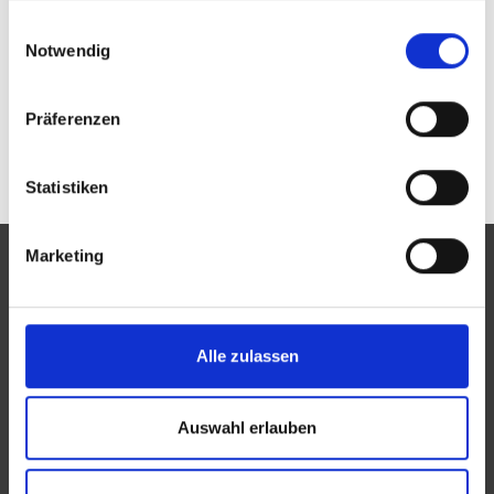
Passwort vergessen oder noch keinen Zugang?
gesammelt haben.
Einwilligungsauswahl
Sie sind nicht Stöver Optik Exclusiv GmbH? Zur
allgemeinen Suche.
Notwendig
Präferenzen
Statistiken
Marketing
Eine Aktion des Zentralverbandes der Augenoptiker und
Alle zulassen
Optometristen (ZVA)
Der ZVA ist ein Bundesinnungsverband, seine Mitglieder
Auswahl erlauben
sind die Landesinnungsverbände und Landesinnungen
des Augenoptikerhandwerks.