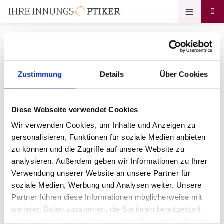
Zustimmung
Details
Über Cookies
Ihr Zugang zum
Optikerprofil
Diese Webseite verwendet Cookies
Stöver Optik Exclusiv GmbH
Wir verwenden Cookies, um Inhalte und Anzeigen zu
personalisieren, Funktionen für soziale Medien anbieten
Bitte geben Sie Ihr Passwort ein:
zu können und die Zugriffe auf unsere Website zu
analysieren. Außerdem geben wir Informationen zu Ihrer
Verwendung unserer Website an unsere Partner für
soziale Medien, Werbung und Analysen weiter. Unsere
Partner führen diese Informationen möglicherweise mit
weiteren Daten zusammen, die Sie ihnen bereitgestellt
haben oder die sie im Rahmen Ihrer Nutzung der Dienste