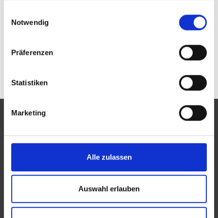
Passwort vergessen oder noch keinen Zugang?
gesammelt haben.
Einwilligungsauswahl
Sie sind nicht Fielmann AG & Co. OHG? Zur
allgemeinen Suche.
Notwendig
Präferenzen
Statistiken
Marketing
Eine Aktion des Zentralverbandes der Augenoptiker und
Alle zulassen
Optometristen (ZVA)
Der ZVA ist ein Bundesinnungsverband, seine Mitglieder
Auswahl erlauben
sind die Landesinnungsverbände und Landesinnungen
des Augenoptikerhandwerks.