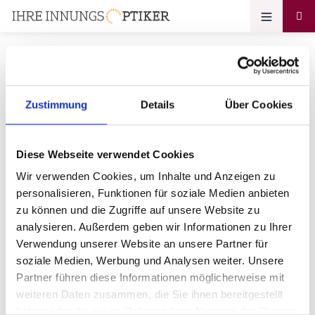
Zustimmung
Details
Über Cookies
Ihr Zugang zum
Optikerprofil
Diese Webseite verwendet Cookies
Fielmann AG & Co. OHG
Wir verwenden Cookies, um Inhalte und Anzeigen zu
personalisieren, Funktionen für soziale Medien anbieten
Bitte geben Sie Ihr Passwort ein:
zu können und die Zugriffe auf unsere Website zu
analysieren. Außerdem geben wir Informationen zu Ihrer
Verwendung unserer Website an unsere Partner für
soziale Medien, Werbung und Analysen weiter. Unsere
Partner führen diese Informationen möglicherweise mit
weiteren Daten zusammen, die Sie ihnen bereitgestellt
haben oder die sie im Rahmen Ihrer Nutzung der Dienste