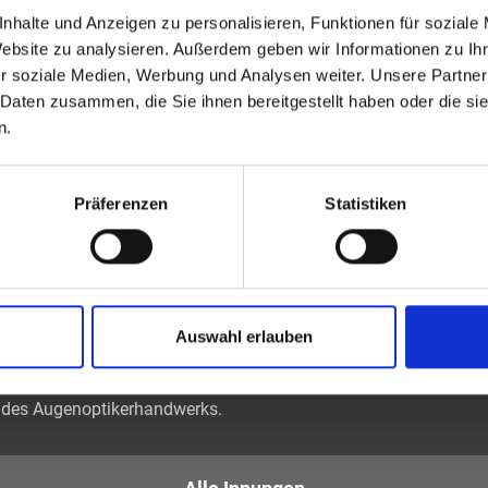
Passwort vergessen oder noch keinen Zugang?
Sie sind nicht MÜLLER WELT Kontaktlinsen Stuttgart GmbH? Zur
nhalte und Anzeigen zu personalisieren, Funktionen für soziale
allgemeinen Suche.
Website zu analysieren. Außerdem geben wir Informationen zu I
r soziale Medien, Werbung und Analysen weiter. Unsere Partner
 Daten zusammen, die Sie ihnen bereitgestellt haben oder die s
n.
Präferenzen
Statistiken
tiker und Optometristen (ZVA)
Auswahl erlauben
tglieder sind die
des Augenoptikerhandwerks.