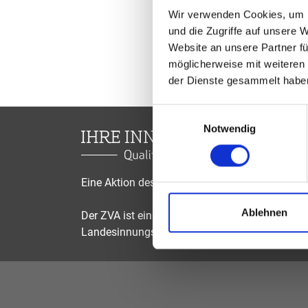
Wir verwenden Cookies, um I
und die Zugriffe auf unsere 
Website an unsere Partner fü
möglicherweise mit weiteren
der Dienste gesammelt habe
Einwilligungsauswahl
Notwendig
Eine Aktion des Zentralverbandes der Augenop
Ablehnen
Der ZVA ist ein Bundesinnungsverband, seine Mi
Landesinnungsverbände und Landesinnungen 