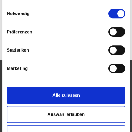
Passwort vergessen oder noch keinen Zugang?
gesammelt haben.
Einwilligungsauswahl
Sie sind nicht OUNDA GmbH c/o Optik Braun? Zur
allgemeinen Suche.
Notwendig
Präferenzen
Statistiken
Marketing
Eine Aktion des Zentralverbandes der Augenoptiker und
Alle zulassen
Optometristen (ZVA)
Der ZVA ist ein Bundesinnungsverband, seine Mitglieder
Auswahl erlauben
sind die Landesinnungsverbände und Landesinnungen
des Augenoptikerhandwerks.