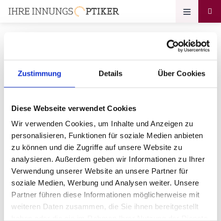
Zustimmung
Details
Über Cookies
Ihr Zugang zum
Optikerprofil
Diese Webseite verwendet Cookies
OUNDA GmbH c/o Optik Braun
Wir verwenden Cookies, um Inhalte und Anzeigen zu
personalisieren, Funktionen für soziale Medien anbieten
Bitte geben Sie Ihr Passwort ein:
zu können und die Zugriffe auf unsere Website zu
analysieren. Außerdem geben wir Informationen zu Ihrer
Verwendung unserer Website an unsere Partner für
soziale Medien, Werbung und Analysen weiter. Unsere
Partner führen diese Informationen möglicherweise mit
weiteren Daten zusammen, die Sie ihnen bereitgestellt
haben oder die sie im Rahmen Ihrer Nutzung der Dienste