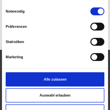
Passwort vergessen oder noch keinen Zugang?
gesammelt haben.
Einwilligungsauswahl
Sie sind nicht Optik Krämer? Zur allgemeinen Suche.
Notwendig
Präferenzen
Statistiken
Marketing
Eine Aktion des Zentralverbandes der Augenoptiker und
Alle zulassen
Optometristen (ZVA)
Der ZVA ist ein Bundesinnungsverband, seine Mitglieder
Auswahl erlauben
sind die Landesinnungsverbände und Landesinnungen
des Augenoptikerhandwerks.