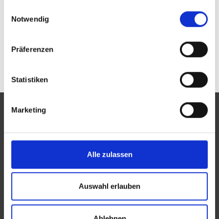
Passwort vergessen oder noch keinen Zugang?
gesammelt haben.
Einwilligungsauswahl
Sie sind nicht Opticcor? Zur allgemeinen Suche.
Notwendig
Präferenzen
Statistiken
Marketing
Eine Aktion des Zentralverbandes der Augenoptiker und
Alle zulassen
Optometristen (ZVA)
Der ZVA ist ein Bundesinnungsverband, seine Mitglieder
Auswahl erlauben
sind die Landesinnungsverbände und Landesinnungen
des Augenoptikerhandwerks.
Ablehnen