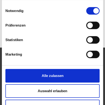
Passwort vergessen oder noch keinen Zugang?
gesammelt haben.
Einwilligungsauswahl
Sie sind nicht Brillen Edelmann GbR? Zur
allgemeinen Suche.
Notwendig
Präferenzen
Statistiken
Marketing
Eine Aktion des Zentralverbandes der Augenoptiker und
Alle zulassen
Optometristen (ZVA)
Der ZVA ist ein Bundesinnungsverband, seine Mitglieder
Auswahl erlauben
sind die Landesinnungsverbände und Landesinnungen
des Augenoptikerhandwerks.