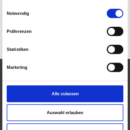
Passwort vergessen oder noch keinen Zugang?
gesammelt haben.
Einwilligungsauswahl
Sie sind nicht Brillen-Mann? Zur allgemeinen Suche.
Notwendig
Präferenzen
Statistiken
Marketing
Eine Aktion des Zentralverbandes der Augenoptiker und
Alle zulassen
Optometristen (ZVA)
Der ZVA ist ein Bundesinnungsverband, seine Mitglieder
Auswahl erlauben
sind die Landesinnungsverbände und Landesinnungen
des Augenoptikerhandwerks.