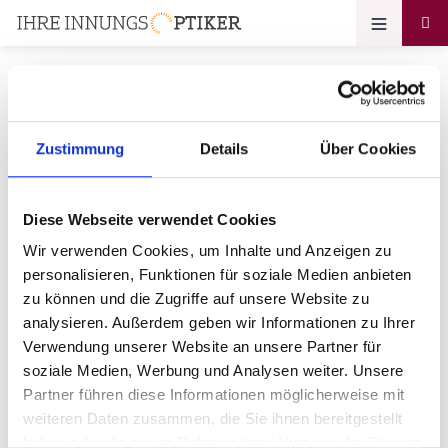
Zustimmung
Details
Über Cookies
Ihr Zugang zum
Optikerprofil
Diese Webseite verwendet Cookies
Augenoptik Waurick GbR
Wir verwenden Cookies, um Inhalte und Anzeigen zu
personalisieren, Funktionen für soziale Medien anbieten
Bitte geben Sie Ihr Passwort ein:
zu können und die Zugriffe auf unsere Website zu
analysieren. Außerdem geben wir Informationen zu Ihrer
Verwendung unserer Website an unsere Partner für
soziale Medien, Werbung und Analysen weiter. Unsere
Partner führen diese Informationen möglicherweise mit
weiteren Daten zusammen, die Sie ihnen bereitgestellt
haben oder die sie im Rahmen Ihrer Nutzung der Dienste