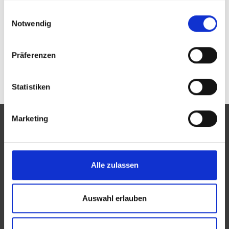
Passwort vergessen oder noch keinen Zugang?
gesammelt haben.
Einwilligungsauswahl
Sie sind nicht Augenoptik Waurick GbR? Zur
allgemeinen Suche.
Notwendig
Präferenzen
Statistiken
Marketing
Eine Aktion des Zentralverbandes der Augenoptiker und
Alle zulassen
Optometristen (ZVA)
Der ZVA ist ein Bundesinnungsverband, seine Mitglieder
Auswahl erlauben
sind die Landesinnungsverbände und Landesinnungen
des Augenoptikerhandwerks.