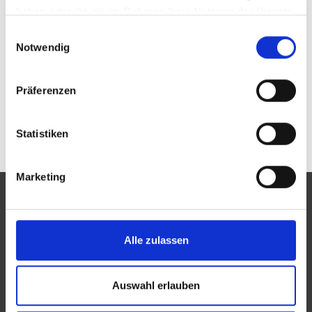
haben oder die sie im Rahmen Ihrer Nutzung der Dienste
gesammelt haben.
Einwilligungsauswahl
Notwendig
Passwort vergessen oder noch keinen Zugang?
Zur allgemeinen Suche.
Präferenzen
Statistiken
Marketing
Alle zulassen
Eine Aktion des Zentralverbandes der Augenoptiker und
Optometristen (ZVA)
Auswahl erlauben
Der ZVA ist ein Bundesinnungsverband, seine Mitglieder