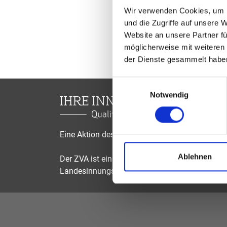
Wir verwenden Cookies, um I
und die Zugriffe auf unsere 
Website an unsere Partner fü
möglicherweise mit weiteren
der Dienste gesammelt habe
Einwilligungsauswahl
Notwendig
Eine Aktion des Zentralverbandes der Augenop
Ablehnen
Der ZVA ist ein Bundesinnungsverband, seine Mi
Landesinnungsverbände und Landesinnungen 