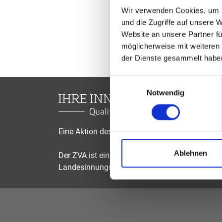
Wir verwenden Cookies, um I
und die Zugriffe auf unsere 
Website an unsere Partner fü
möglicherweise mit weiteren
der Dienste gesammelt habe
Einwilligungsauswahl
Notwendig
Eine Aktion des Zentralverbandes der Augenop
Ablehnen
Der ZVA ist ein Bundesinnungsverband, seine Mi
Landesinnungsverbände und Landesinnungen 