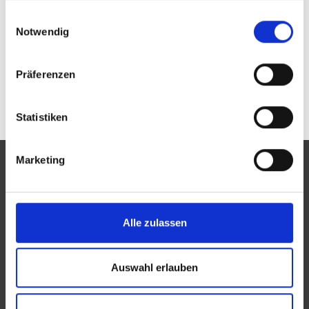
Passwort vergessen oder noch keinen Zugang?
gesammelt haben.
Einwilligungsauswahl
Sie sind nicht Fielmann AG & Co. oHG? Zur
allgemeinen Suche.
Notwendig
Präferenzen
Statistiken
Marketing
Eine Aktion des Zentralverbandes der Augenoptiker und
Alle zulassen
Optometristen (ZVA)
Der ZVA ist ein Bundesinnungsverband, seine Mitglieder
Auswahl erlauben
sind die Landesinnungsverbände und Landesinnungen
des Augenoptikerhandwerks.