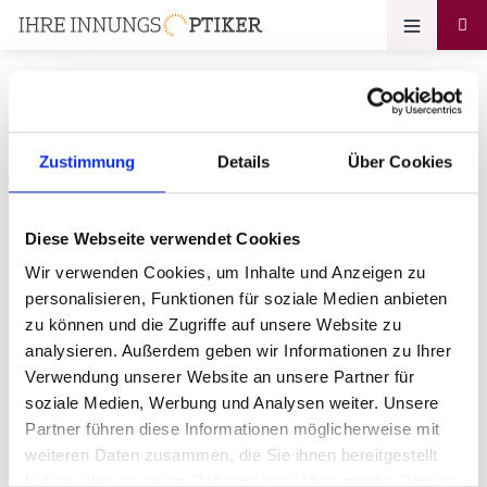
Zustimmung
Details
Über Cookies
Ihr Zugang zum
Optikerprofil
Diese Webseite verwendet Cookies
Fielmann AG & Co. oHG
Wir verwenden Cookies, um Inhalte und Anzeigen zu
personalisieren, Funktionen für soziale Medien anbieten
Bitte geben Sie Ihr Passwort ein:
zu können und die Zugriffe auf unsere Website zu
analysieren. Außerdem geben wir Informationen zu Ihrer
Verwendung unserer Website an unsere Partner für
soziale Medien, Werbung und Analysen weiter. Unsere
Partner führen diese Informationen möglicherweise mit
weiteren Daten zusammen, die Sie ihnen bereitgestellt
haben oder die sie im Rahmen Ihrer Nutzung der Dienste