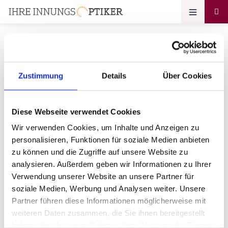
Zustimmung
Details
Über Cookies
Ihr Zugang zum
Optikerprofil
Diese Webseite verwendet Cookies
IM BLICKPUNKT Stefan Nowak
Wir verwenden Cookies, um Inhalte und Anzeigen zu
personalisieren, Funktionen für soziale Medien anbieten
Bitte geben Sie Ihr Passwort ein:
zu können und die Zugriffe auf unsere Website zu
analysieren. Außerdem geben wir Informationen zu Ihrer
Verwendung unserer Website an unsere Partner für
soziale Medien, Werbung und Analysen weiter. Unsere
Partner führen diese Informationen möglicherweise mit
weiteren Daten zusammen, die Sie ihnen bereitgestellt
haben oder die sie im Rahmen Ihrer Nutzung der Dienste