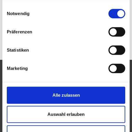
Passwort vergessen oder noch keinen Zugang?
gesammelt haben.
Einwilligungsauswahl
Sie sind nicht IM BLICKPUNKT Stefan Nowak? Zur
allgemeinen Suche.
Notwendig
Präferenzen
Statistiken
Marketing
Eine Aktion des Zentralverbandes der Augenoptiker und
Alle zulassen
Optometristen (ZVA)
Der ZVA ist ein Bundesinnungsverband, seine Mitglieder
Auswahl erlauben
sind die Landesinnungsverbände und Landesinnungen
des Augenoptikerhandwerks.