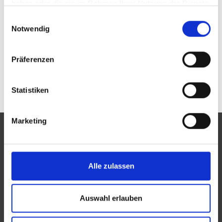
haben oder die sie im Rahmen Ihrer Nutzung der Dienste
gesammelt haben.
Passwort vergessen oder noch keinen Zugang?
Einwilligungsauswahl
Sie sind nicht der Augen Blick Inh. Cora Schweichler?
Notwendig
Zur allgemeinen Suche.
Präferenzen
Statistiken
Marketing
Alle zulassen
Eine Aktion des Zentralverbandes der Augenoptiker und
Optometristen (ZVA)
Auswahl erlauben
Der ZVA ist ein Bundesinnungsverband, seine Mitglieder
sind die Landesinnungsverbände und Landesinnungen