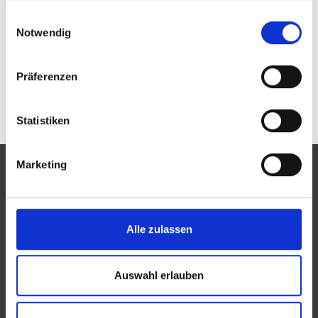
Passwort vergessen oder noch keinen Zugang?
gesammelt haben.
Einwilligungsauswahl
Sie sind nicht Optiker Schneider GbR? Zur
allgemeinen Suche.
Notwendig
Präferenzen
Statistiken
Marketing
Eine Aktion des Zentralverbandes der Augenoptiker und
Alle zulassen
Optometristen (ZVA)
Der ZVA ist ein Bundesinnungsverband, seine Mitglieder
Auswahl erlauben
sind die Landesinnungsverbände und Landesinnungen
des Augenoptikerhandwerks.