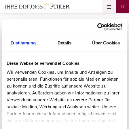
Zustimmung
Details
Über Cookies
Ihr Zugang zum
Optikerprofil
Diese Webseite verwendet Cookies
Optiker Schneider GbR
Wir verwenden Cookies, um Inhalte und Anzeigen zu
personalisieren, Funktionen für soziale Medien anbieten
Bitte geben Sie Ihr Passwort ein:
zu können und die Zugriffe auf unsere Website zu
analysieren. Außerdem geben wir Informationen zu Ihrer
Verwendung unserer Website an unsere Partner für
soziale Medien, Werbung und Analysen weiter. Unsere
Partner führen diese Informationen möglicherweise mit
weiteren Daten zusammen, die Sie ihnen bereitgestellt
haben oder die sie im Rahmen Ihrer Nutzung der Dienste