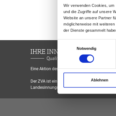
Wir verwenden Cookies, um I
und die Zugriffe auf unsere 
Website an unsere Partner fü
möglicherweise mit weiteren
der Dienste gesammelt habe
Einwilligungsauswahl
Notwendig
Eine Aktion des Zentralverbandes der Augenop
Ablehnen
Der ZVA ist ein Bundesinnungsverband, seine Mi
Landesinnungsverbände und Landesinnungen 