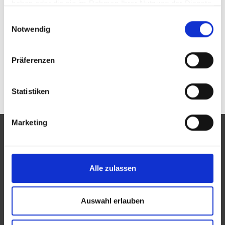
haben oder die sie im Rahmen Ihrer Nutzung der Dienste
gesammelt haben.
Passwort vergessen oder noch keinen Zugang?
Einwilligungsauswahl
Sie sind nicht Optik Zietlow GmbH Inh. Karsten
Notwendig
Pfeiffer? Zur allgemeinen Suche.
Präferenzen
Statistiken
Marketing
Alle zulassen
Eine Aktion des Zentralverbandes der Augenoptiker und
Optometristen (ZVA)
Auswahl erlauben
Der ZVA ist ein Bundesinnungsverband, seine Mitglieder
sind die Landesinnungsverbände und Landesinnungen