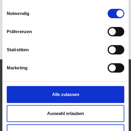
Passwort vergessen oder noch keinen Zugang?
gesammelt haben.
Einwilligungsauswahl
Sie sind nicht Augenoptik Halter e. K.? Zur
allgemeinen Suche.
Notwendig
Präferenzen
Statistiken
Marketing
Eine Aktion des Zentralverbandes der Augenoptiker und
Alle zulassen
Optometristen (ZVA)
Der ZVA ist ein Bundesinnungsverband, seine Mitglieder
Auswahl erlauben
sind die Landesinnungsverbände und Landesinnungen
des Augenoptikerhandwerks.