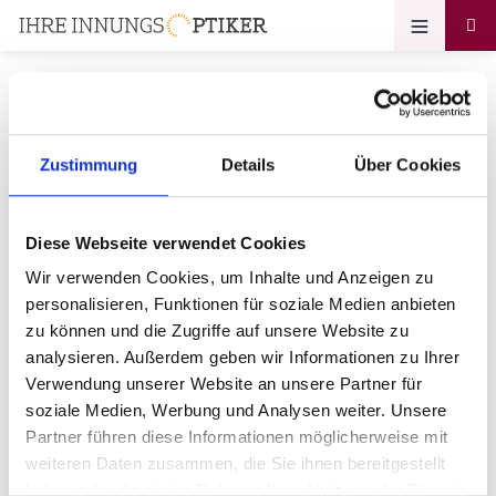
Zustimmung
Details
Über Cookies
Ihr Zugang zum
Optikerprofil
Diese Webseite verwendet Cookies
Augenoptik Halter e. K.
Wir verwenden Cookies, um Inhalte und Anzeigen zu
personalisieren, Funktionen für soziale Medien anbieten
Bitte geben Sie Ihr Passwort ein:
zu können und die Zugriffe auf unsere Website zu
analysieren. Außerdem geben wir Informationen zu Ihrer
Verwendung unserer Website an unsere Partner für
soziale Medien, Werbung und Analysen weiter. Unsere
Partner führen diese Informationen möglicherweise mit
weiteren Daten zusammen, die Sie ihnen bereitgestellt
haben oder die sie im Rahmen Ihrer Nutzung der Dienste