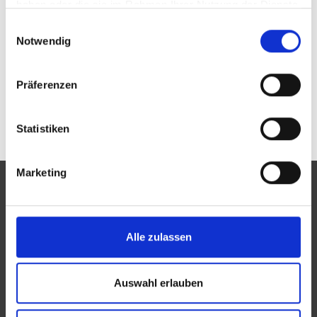
haben oder die sie im Rahmen Ihrer Nutzung der Dienste
gesammelt haben.
Passwort vergessen oder noch keinen Zugang?
Einwilligungsauswahl
Sie sind nicht Optik Urnauer e. K. Inh. Thomas
Notwendig
Schindler? Zur allgemeinen Suche.
Präferenzen
Statistiken
Marketing
Alle zulassen
Eine Aktion des Zentralverbandes der Augenoptiker und
Optometristen (ZVA)
Auswahl erlauben
Der ZVA ist ein Bundesinnungsverband, seine Mitglieder
sind die Landesinnungsverbände und Landesinnungen