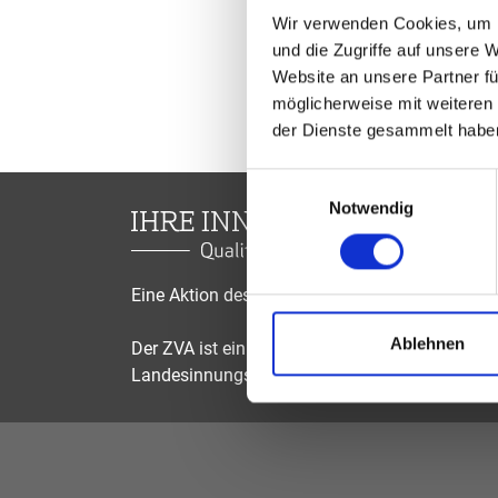
Wir verwenden Cookies, um I
und die Zugriffe auf unsere 
Website an unsere Partner fü
möglicherweise mit weiteren
der Dienste gesammelt habe
Einwilligungsauswahl
Notwendig
Eine Aktion des Zentralverbandes der Augenop
Ablehnen
Der ZVA ist ein Bundesinnungsverband, seine Mi
Landesinnungsverbände und Landesinnungen 