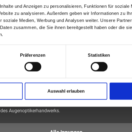
Passwort vergessen oder noch keinen Zugang?
Sie sind nicht Schmidt Augenoptik & Hörakustik Inh. Matthias
nhalte und Anzeigen zu personalisieren, Funktionen für soziale
Schmidt e. K.? Zur allgemeinen Suche.
Website zu analysieren. Außerdem geben wir Informationen zu I
r soziale Medien, Werbung und Analysen weiter. Unsere Partner
 Daten zusammen, die Sie ihnen bereitgestellt haben oder die s
n.
Präferenzen
Statistiken
tiker und Optometristen (ZVA)
Auswahl erlauben
tglieder sind die
des Augenoptikerhandwerks.