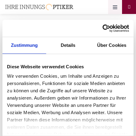
Zustimmung
Details
Über Cookies
Ihr Zugang zum
Optikerprofil
Diese Webseite verwendet Cookies
Brillengalerie am Markt GmbH
Wir verwenden Cookies, um Inhalte und Anzeigen zu
personalisieren, Funktionen für soziale Medien anbieten
Bitte geben Sie Ihr Passwort ein:
zu können und die Zugriffe auf unsere Website zu
analysieren. Außerdem geben wir Informationen zu Ihrer
Verwendung unserer Website an unsere Partner für
soziale Medien, Werbung und Analysen weiter. Unsere
Partner führen diese Informationen möglicherweise mit
weiteren Daten zusammen, die Sie ihnen bereitgestellt
haben oder die sie im Rahmen Ihrer Nutzung der Dienste