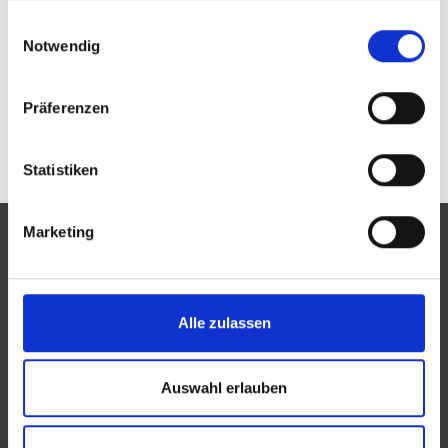
Passwort vergessen oder noch keinen Zugang?
gesammelt haben.
Einwilligungsauswahl
Sie sind nicht Brillengalerie am Markt GmbH? Zur
allgemeinen Suche.
Notwendig
Präferenzen
Statistiken
Marketing
Eine Aktion des Zentralverbandes der Augenoptiker und
Alle zulassen
Optometristen (ZVA)
Der ZVA ist ein Bundesinnungsverband, seine Mitglieder
Auswahl erlauben
sind die Landesinnungsverbände und Landesinnungen
des Augenoptikerhandwerks.