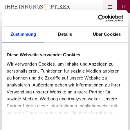
Zustimmung
Details
Über Cookies
Passwort vergessen
Diese Webseite verwendet Cookies
Optik Kühn GbR
Wir verwenden Cookies, um Inhalte und Anzeigen zu
personalisieren, Funktionen für soziale Medien anbieten
Ihre E-Mail-Adresse
zu können und die Zugriffe auf unsere Website zu
analysieren. Außerdem geben wir Informationen zu Ihrer
Verwendung unserer Website an unsere Partner für
soziale Medien, Werbung und Analysen weiter. Unsere
Partner führen diese Informationen möglicherweise mit
weiteren Daten zusammen, die Sie ihnen bereitgestellt
haben oder die sie im Rahmen Ihrer Nutzung der Dienste
Zurück zum login
gesammelt haben.
Einwilligungsauswahl