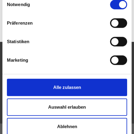
Notwendig
Präferenzen
Statistiken
Marketing
Eine Aktion des Zentralverbandes der Augenoptiker und
Optometristen (ZVA)
Alle zulassen
Der ZVA ist ein Bundesinnungsverband, seine Mitglieder
sind die Landesinnungsverbände und Landesinnungen
Auswahl erlauben
des Augenoptikerhandwerks.
Ablehnen
Alle Innungen