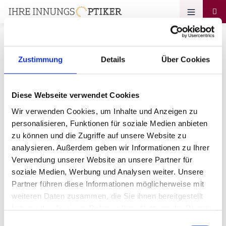
Zustimmung
Details
Über Cookies
Passwort vergessen
Diese Webseite verwendet Cookies
Müller-Optik
Wir verwenden Cookies, um Inhalte und Anzeigen zu
personalisieren, Funktionen für soziale Medien anbieten
Ihre E-Mail-Adresse
zu können und die Zugriffe auf unsere Website zu
analysieren. Außerdem geben wir Informationen zu Ihrer
Verwendung unserer Website an unsere Partner für
soziale Medien, Werbung und Analysen weiter. Unsere
Partner führen diese Informationen möglicherweise mit
weiteren Daten zusammen, die Sie ihnen bereitgestellt
haben oder die sie im Rahmen Ihrer Nutzung der Dienste
Zurück zum login
gesammelt haben.
Einwilligungsauswahl