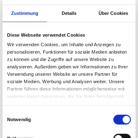
Zustimmung
Details
Über Cookies
Diese Webseite verwendet Cookies
Wir verwenden Cookies, um Inhalte und Anzeigen zu
personalisieren, Funktionen für soziale Medien anbieten
zu können und die Zugriffe auf unsere Website zu
analysieren. Außerdem geben wir Informationen zu Ihrer
Ihr Partner für optimales
Verwendung unserer Website an unsere Partner für
soziale Medien, Werbung und Analysen weiter. Unsere
Sehen in Ahrensbök
Partner führen diese Informationen möglicherweise mit
Als erster Ansprechpartner für das gute Sehen sind wir
weiteren Daten zusammen, die Sie ihnen bereitgestellt
als Augenoptiker in Ahrensbök mehr als „nur“
haben oder die sie im Rahmen Ihrer Nutzung der Dienste
diejenigen, die sich um die jeweilige optisch,
gesammelt haben.
Einwilligungsauswahl
anatomisch und ästhetisch perfekt auf Ihre
Notwendig
individuellen Wünsche und Bedürfnisse angepasste
Sehhilfe kümmern. Wir sind auch oft die Ersten, die