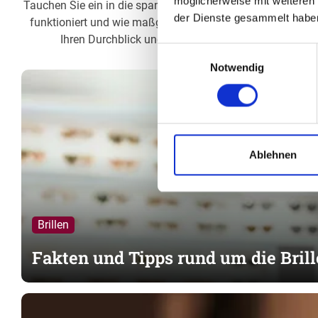
möglicherweise mit weiteren
Tauchen Sie ein in die spannende Welt des Sehens. In uns
der Dienste gesammelt habe
funktioniert und wie maßgeschneiderte Brillen und Kontak
Ihren Durchblick und erfahren Sie, wie Ihr Innungsop
Einwilligungsauswahl
Notwendig
Ablehnen
Brillen
Fakten und Tipps rund um die Brill