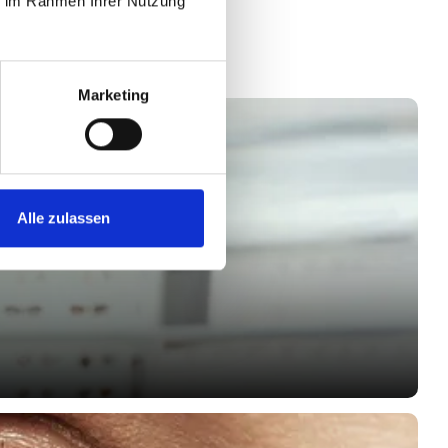
ie im Rahmen Ihrer Nutzung
 Sinnesorgan
e Tipps für
itet.
Marketing
Alle zulassen