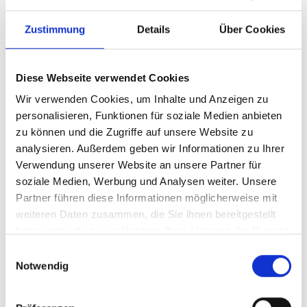
Zustimmung
Details
Über Cookies
Diese Webseite verwendet Cookies
Wir verwenden Cookies, um Inhalte und Anzeigen zu
personalisieren, Funktionen für soziale Medien anbieten
zu können und die Zugriffe auf unsere Website zu
analysieren. Außerdem geben wir Informationen zu Ihrer
Ihr Partner für optimales
Verwendung unserer Website an unsere Partner für
soziale Medien, Werbung und Analysen weiter. Unsere
Sehen in Aschaffenburg
Partner führen diese Informationen möglicherweise mit
Als erster Ansprechpartner für das gute Sehen sind wir
weiteren Daten zusammen, die Sie ihnen bereitgestellt
als Augenoptiker in Aschaffenburg mehr als „nur“
haben oder die sie im Rahmen Ihrer Nutzung der Dienste
diejenigen, die sich um die jeweilige optisch,
gesammelt haben.
Einwilligungsauswahl
anatomisch und ästhetisch perfekt auf Ihre
Notwendig
individuellen Wünsche und Bedürfnisse angepasste
Sehhilfe kümmern. Wir sind auch oft die Ersten, die