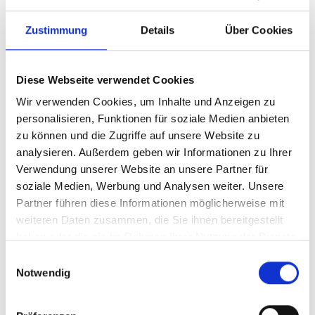
Zustimmung
Details
Über Cookies
Diese Webseite verwendet Cookies
Wir verwenden Cookies, um Inhalte und Anzeigen zu
personalisieren, Funktionen für soziale Medien anbieten
zu können und die Zugriffe auf unsere Website zu
analysieren. Außerdem geben wir Informationen zu Ihrer
Ihr Partner für optimales
Verwendung unserer Website an unsere Partner für
soziale Medien, Werbung und Analysen weiter. Unsere
Sehen in Augsburg
Partner führen diese Informationen möglicherweise mit
Als erster Ansprechpartner für das gute Sehen sind wir
weiteren Daten zusammen, die Sie ihnen bereitgestellt
als Augenoptiker in Augsburg mehr als „nur“
haben oder die sie im Rahmen Ihrer Nutzung der Dienste
diejenigen, die sich um die jeweilige optisch,
gesammelt haben.
Einwilligungsauswahl
anatomisch und ästhetisch perfekt auf Ihre
Notwendig
individuellen Wünsche und Bedürfnisse angepasste
Sehhilfe kümmern. Wir sind auch oft die Ersten, die