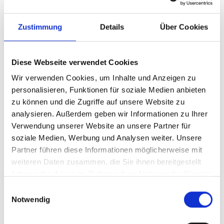
Zustimmung
Details
Über Cookies
Diese Webseite verwendet Cookies
Wir verwenden Cookies, um Inhalte und Anzeigen zu
personalisieren, Funktionen für soziale Medien anbieten
zu können und die Zugriffe auf unsere Website zu
analysieren. Außerdem geben wir Informationen zu Ihrer
Ihr Partner für optimales
Verwendung unserer Website an unsere Partner für
Sehen in Bad Zwischenahn
soziale Medien, Werbung und Analysen weiter. Unsere
Partner führen diese Informationen möglicherweise mit
Als erster Ansprechpartner für das gute Sehen sind wir
weiteren Daten zusammen, die Sie ihnen bereitgestellt
als Augenoptiker in Bad Zwischenahn mehr als „nur“
haben oder die sie im Rahmen Ihrer Nutzung der Dienste
diejenigen, die sich um die jeweilige optisch,
gesammelt haben.
Einwilligungsauswahl
anatomisch und ästhetisch perfekt auf Ihre
Notwendig
individuellen Wünsche und Bedürfnisse angepasste
Sehhilfe kümmern. Wir sind auch oft die Ersten, die