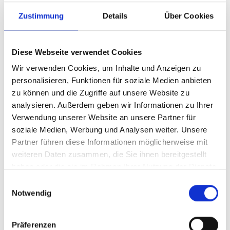
Zustimmung
Details
Über Cookies
Diese Webseite verwendet Cookies
Wir verwenden Cookies, um Inhalte und Anzeigen zu
personalisieren, Funktionen für soziale Medien anbieten
zu können und die Zugriffe auf unsere Website zu
analysieren. Außerdem geben wir Informationen zu Ihrer
Verwendung unserer Website an unsere Partner für
Ihr Partner für optimales
soziale Medien, Werbung und Analysen weiter. Unsere
Sehen in Barth
Partner führen diese Informationen möglicherweise mit
weiteren Daten zusammen, die Sie ihnen bereitgestellt
Als erster Ansprechpartner für das gute Sehen sind wir
haben oder die sie im Rahmen Ihrer Nutzung der Dienste
als Augenoptiker in Barth mehr als „nur“ diejenigen, die
gesammelt haben.
Einwilligungsauswahl
sich um die jeweilige optisch, anatomisch und
Notwendig
ästhetisch perfekt auf Ihre individuellen Wünsche und
Bedürfnisse angepasste Sehhilfe kümmern. Wir sind
auch oft die Ersten, die eventuelle Auffälligkeiten am
Präferenzen