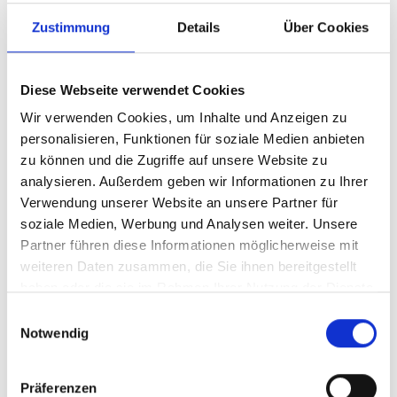
Zustimmung
Details
Über Cookies
Diese Webseite verwendet Cookies
Wir verwenden Cookies, um Inhalte und Anzeigen zu
personalisieren, Funktionen für soziale Medien anbieten
zu können und die Zugriffe auf unsere Website zu
analysieren. Außerdem geben wir Informationen zu Ihrer
Verwendung unserer Website an unsere Partner für
Ihr Partner für optimales
soziale Medien, Werbung und Analysen weiter. Unsere
Sehen in Bendorf
Partner führen diese Informationen möglicherweise mit
weiteren Daten zusammen, die Sie ihnen bereitgestellt
Als erster Ansprechpartner für das gute Sehen sind wir
haben oder die sie im Rahmen Ihrer Nutzung der Dienste
als Augenoptiker in Bendorf mehr als „nur“ diejenigen,
gesammelt haben.
Einwilligungsauswahl
die sich um die jeweilige optisch, anatomisch und
Notwendig
ästhetisch perfekt auf Ihre individuellen Wünsche und
Bedürfnisse angepasste Sehhilfe kümmern. Wir sind
auch oft die Ersten, die eventuelle Auffälligkeiten am
Präferenzen