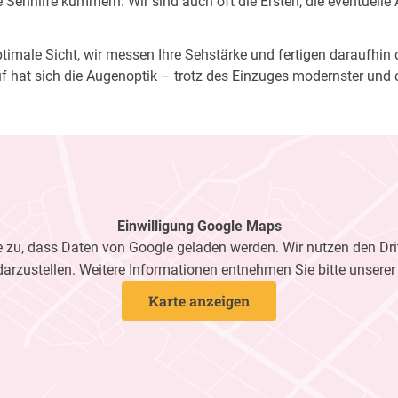
Sehhilfe kümmern. Wir sind auch oft die Ersten, die eventuelle
imale Sicht, wir messen Ihre Sehstärke und fertigen daraufhin di
f hat sich die Augenoptik – trotz des Einzuges modernster und 
Einwilligung Google Maps
zu, dass Daten von Google geladen werden. Wir nutzen den Dri
darzustellen. Weitere Informationen entnehmen Sie bitte unsere
Karte anzeigen