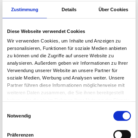
Zustimmung
Details
Über Cookies
Diese Webseite verwendet Cookies
Wir verwenden Cookies, um Inhalte und Anzeigen zu
personalisieren, Funktionen für soziale Medien anbieten
zu können und die Zugriffe auf unsere Website zu
analysieren. Außerdem geben wir Informationen zu Ihrer
Verwendung unserer Website an unsere Partner für
Ihr Partner für optimales
soziale Medien, Werbung und Analysen weiter. Unsere
Sehen in Berlin
Partner führen diese Informationen möglicherweise mit
weiteren Daten zusammen, die Sie ihnen bereitgestellt
Als erster Ansprechpartner für das gute Sehen sind wir
haben oder die sie im Rahmen Ihrer Nutzung der Dienste
als Augenoptiker in Berlin mehr als „nur“ diejenigen, die
gesammelt haben.
Einwilligungsauswahl
sich um die jeweilige optisch, anatomisch und
Notwendig
ästhetisch perfekt auf Ihre individuellen Wünsche und
Bedürfnisse angepasste Sehhilfe kümmern. Wir sind
auch oft die Ersten, die eventuelle Auffälligkeiten am
Präferenzen